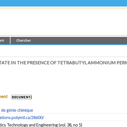
rir
Chercher
 STATE IN THE PRESENCE OF TETRABUTYL AMMONIUM P
ument
de génie chimique
cations.polymtl.ca/28600/
ics Technology and Engineering (vol. 38, no 5)