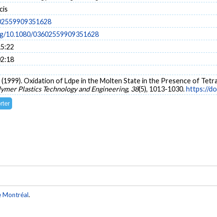
cis
02559909351628
org/10.1080/03602559909351628
15:22
02:18
e, P. (1999). Oxidation of Ldpe in the Molten State in the Presence of
ymer Plastics Technology and Engineering
,
38
(5), 1013-1030.
https://d
e Montréal
.