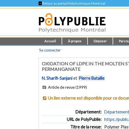
<
Retour au portail Polytechnique Montréal
Accueil
À propos
Déposer
Parcou
Se connecter
OXIDATION OF LDPE IN THE MOLTEN
PERMANGANATE
N. Sharifi-Sanjani
et
Pierre Bataille
Article de revue (1999)
Un lien externe est disponible pour ce doc
Département:
Département 
URL de PolyPublie:
https://publi
Titre de la revue:
Polymer Plast