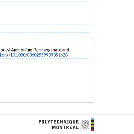
 Tetrabutyl Ammonium Permanganate and
oi.org/10.1080/03602559909351628