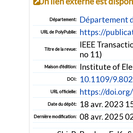
Un lien externe est dispo
Département d
Département:
https://public
URL de PolyPublie:
IEEE Transactio
Titre de la revue:
no 11)
Institute of El
Maison d'édition:
10.1109/9.80
DOI:
https://doi.or
URL officielle:
18 avr. 2023 1
Date du dépôt:
08 avr. 2025 0
Dernière modification: