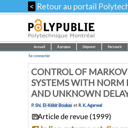
<
Retour au portail Polyte
Accueil
À propos
Déposer
Parcourir
Se connecter
CONTROL OF MARKOVI
SYSTEMS WITH NORM
AND UNKNOWN DELA
P. Shi
,
El-Kébir Boukas
et
R. K. Agarwal
Article de revue (1999)