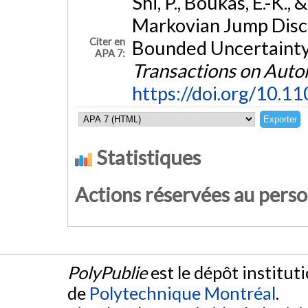
Shi, P., Boukas, E.-K.,
Markovian Jump Disc
Citer en
Bounded Uncertainty
APA 7:
Transactions on Auto
https://doi.org/10.1
Statistiques
Actions réservées au pers
PolyPublie
est le dépôt institut
de
Polytechnique Montréal
.