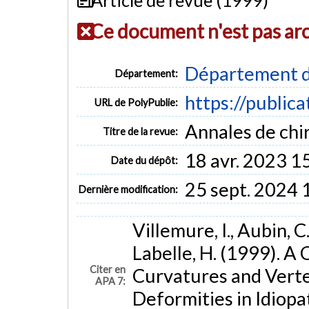
Ce document n'est pas ar
Département d
Département:
https://public
URL de PolyPublie:
Annales de chir
Titre de la revue:
18 avr. 2023 1
Date du dépôt:
25 sept. 2024 
Dernière modification:
Villemure, I., Aubin, C.
Labelle, H. (1999). A
Citer en
Curvatures and Verte
APA 7:
Deformities in Idiopat