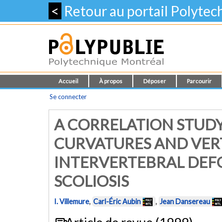
<
Retour au portail Polyte
Accueil
À propos
Déposer
Parcourir
Se connecter
A CORRELATION STUD
CURVATURES AND VER
INTERVERTEBRAL DEFO
SCOLIOSIS
I. Villemure
,
Carl-Éric Aubin
,
Jean Dansereau
Article de revue (1999)