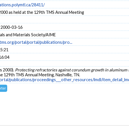
cations.polymtl.ca/28411/
 2000 as held at the 129th TMS Annual Meeting
 2000-03-16
als and Materials Society/AIME
ms.org/portal/portal/publications/pro...
15:21
16:04
rs 2000).
Protecting refractories against corundum growth in aluminum
the 129th TMS Annual Meeting, Nashville, TN.
ortal/publications/proceedings___other_resources/lmdl/item_detail_