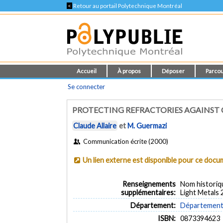
<
Retour au portail Polytechnique Montréal
Accueil
À propos
Déposer
Parcou
Se connecter
PROTECTING REFRACTORIES AGAINS
Claude Allaire
et
M. Guermazi
Communication écrite (2000)
Un lien externe est disponible pour ce doc
Renseignements
Nom historiq
supplémentaires:
Light Metals
Département:
Département 
ISBN:
0873394623