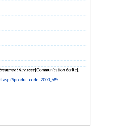
 treatment furnaces
[Communication écrite].
lmdl.aspx?iproductcode=2000_685