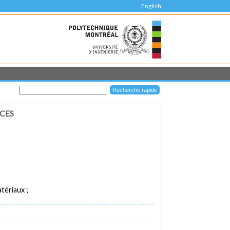
English
CES
tériaux ;