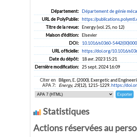
Département:
Département de génie méca
URL de PolyPublie:
https://publications.polymtl
Titre de la revue:
Energy (vol. 25, no 12)
Maison d'édition:
Elsevier
DOI:
10.1016/s0360-5442(00)00
URL officielle:
https://doi.org/10.1016/
Date du dépôt:
18 avr. 2023 15:21
Dernière modification:
25 sept. 2024 16:09
Citer en
Bilgen, E. (2000). Exergetic and Engine
APA 7:
Energy
,
25
(12), 1215-1229.
https://doi
Statistiques
Actions réservées au pers