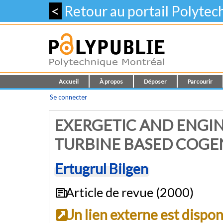
<
Retour au portail Polyte
Accueil
À propos
Déposer
Parcourir
Se connecter
EXERGETIC AND ENGIN
TURBINE BASED COGE
Ertugrul Bilgen
Article de revue (2000)
Un lien externe est dispo