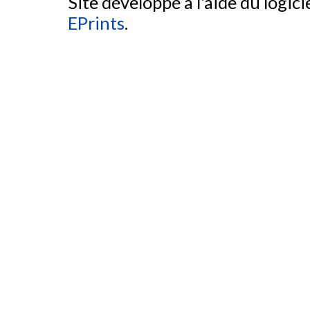
Site développé à l'aide du logicie
EPrints
.