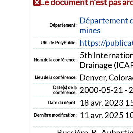
Ce document n'est pas ar
Département de
Département:
mines
https://public
URL de PolyPublie:
5th Internatio
Nom de la conférence:
Drainage (ICA
Denver, Color
Lieu de la conférence:
Date(s) de la
2000-05-21 - 
conférence:
18 avr. 2023 1
Date du dépôt:
11 avr. 2025 1
Dernière modification:
Bussière, B., Aubertin