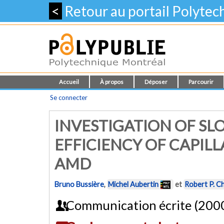
<
Retour au portail Polyte
Accueil
À propos
Déposer
Parcourir
Se connecter
INVESTIGATION OF SL
EFFICIENCY OF CAPIL
AMD
Bruno Bussière
,
Michel Aubertin
et
Robert P. C
Communication écrite (200