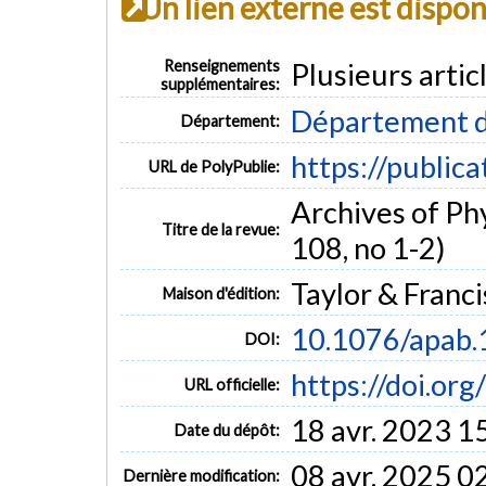
Un lien externe est dispo
Renseignements
Plusieurs artic
supplémentaires:
Département d
Département:
https://public
URL de PolyPublie:
Archives of Ph
Titre de la revue:
108, no 1-2)
Taylor & Franci
Maison d'édition:
10.1076/apab.
DOI:
https://doi.or
URL officielle:
18 avr. 2023 1
Date du dépôt:
08 avr. 2025 0
Dernière modification: