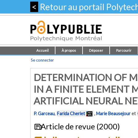
<
Retour au portail Polyte
Accueil
À propos
Déposer
Parcourir
Se connecter
DETERMINATION OF M
IN A FINITE ELEMENT
ARTIFICIAL NEURAL 
P. Garceau
,
Farida Cheriet
,
Marie Beausejour
et
Article de revue (2000)