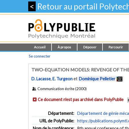
<
Retour au portail Polyte
Accueil
À propos
Déposer
Parcourir
Se connecter
TWO-EQUATION MODELS: REVENGE OF THE
D. Lacasse
,
E. Turgeon
et
Dominique Pelletier
Communication écrite (2000)
Ce document n'est pas archivé dans PolyPublie
Département:
Département de génie méca
URL de PolyPublie:
https://publications.polymtl
Nom de la conférence:
8th annual conference of 