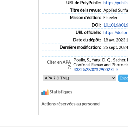
URL de PolyPublie:
https://publi
Titre de la revue:
Applied Surfa
Maison d'édition:
Elsevier
DOI:
10.1016/s01
URL officielle:
https://doi
Date du dépôt:
18 avr. 2023 
Dernière modification:
25 sept. 2024
Poulin, S., Yang, D. Q., Sacher
Citer en APA
Confocal Raman and Photoel
7:
4332%2800%2900272-5
Statistiques
Actions réservées au personnel