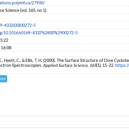
cations.polymtl.ca/27900/
ce Science (vol. 165, no 1)
69-4332(00)00272-5
.org/10.1016/s0169-4332%2800%2900272-5
15:22
 16:08
, E., Hyett, C., & Ellis, T. H. (2000). The Surface Structure of Dow Cycl
ectron Spectroscopies.
Applied Surface Science
,
165
(1), 15-22.
https:/