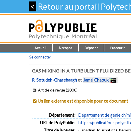
<
Retour au portail Polyte
Accueil
À propos
Déposer
Parcourir
Se connecter
GAS MIXING IN A TURBULENT FLUIDIZED B
R. Sotudeh-Gharebaagh
et
Jamal Chaouki
Article de revue (2000)
Un lien externe est disponible pour ce document
Département:
Département de génie chim
URL de PolyPublie:
https://publications.polymtl
Titre de la revue:
Canadian Journal of Chemical