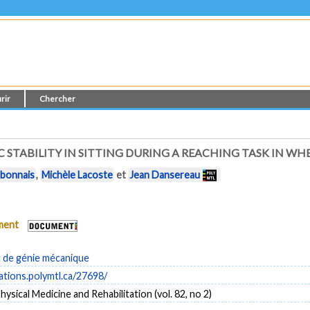
rir
Chercher
 STABILITY IN SITTING DURING A REACHING TASK IN WH
rbonnais
,
Michèle Lacoste
et
Jean Dansereau
ument
de génie mécanique
cations.polymtl.ca/27698/
ysical Medicine and Rehabilitation (vol. 82, no 2)