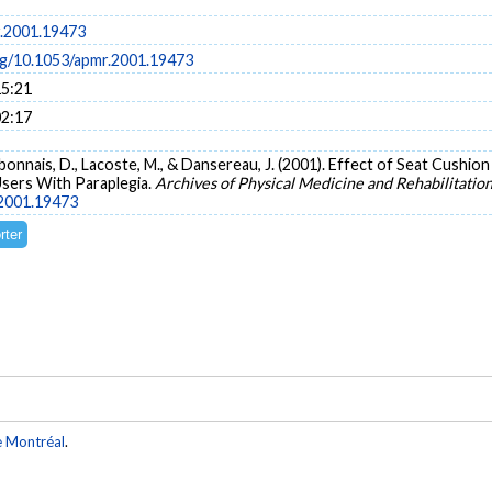
.2001.19473
org/10.1053/apmr.2001.19473
15:21
02:17
bonnais, D., Lacoste, M., & Dansereau, J. (2001). Effect of Seat Cushion 
Users With Paraplegia.
Archives of Physical Medicine and Rehabilitatio
.2001.19473
e Montréal
.