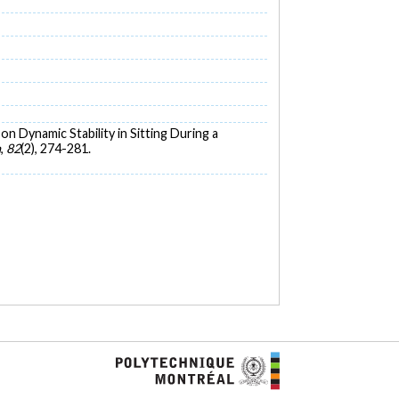
on Dynamic Stability in Sitting During a
n
,
82
(2), 274-281.