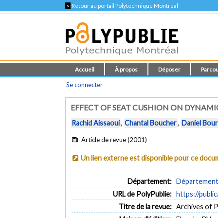
<
Retour au portail Polytechnique Montréal
Accueil
À propos
Déposer
Parcou
Se connecter
EFFECT OF SEAT CUSHION ON DYNAMIC
Rachid Aissaoui
,
Chantal Boucher
,
Daniel Bou
Article de revue (2001)
Un lien externe est disponible pour ce doc
Département:
Département 
URL de PolyPublie:
https://publi
Titre de la revue:
Archives of Ph