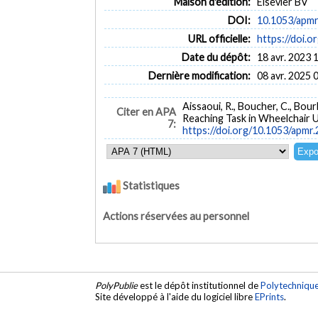
Maison d'édition:
Elsevier BV
DOI:
10.1053/apmr
URL officielle:
https://doi.
Date du dépôt:
18 avr. 2023 
Dernière modification:
08 avr. 2025 
Aissaoui, R., Boucher, C., Bour
Citer en APA
Reaching Task in Wheelchair 
7:
https://doi.org/10.1053/apmr
Statistiques
Actions réservées au personnel
PolyPublie
est le dépôt institutionnel de
Polytechniqu
Site développé à l'aide du logiciel libre
EPrints
.