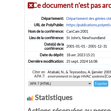
Ce document n'est pas ar
Département:
Département des génies civi
URL de PolyPublie:
https://publications.polymtl
Nom de la conférence:
CanCam 2001
Lieu de la conférence:
St John's, Newfoundland
Date(s) de la
2001-01-01 - 2001-12-31
conférence:
Date du dépôt:
18 avr. 2023 15:21
Dernière modification:
25 sept. 2024 16:08
Citer en
Atabaki, N., & Teyssedou, A. (janvier 200
APA 7:
environment in large HVAC systems
[Co
Statistiques
Actions réservées au pers