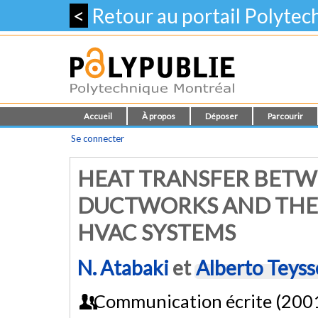
<
Retour au portail Polyte
Accueil
À propos
Déposer
Parcourir
Se connecter
HEAT TRANSFER BETW
DUCTWORKS AND THE
HVAC SYSTEMS
N. Atabaki
et
Alberto Teys
Communication écrite (200