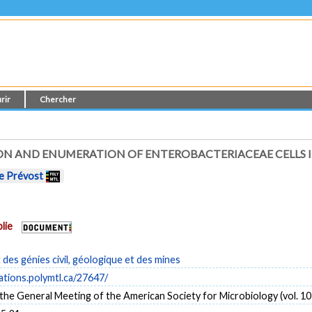
rir
Chercher
ION AND ENUMERATION OF ENTEROBACTERIACEAE CELLS 
e Prévost
lie
es génies civil, géologique et des mines
cations.polymtl.ca/27647/
the General Meeting of the American Society for Microbiology (vol. 10