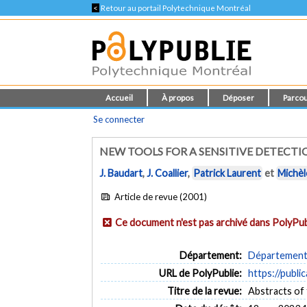
<
Retour au portail Polytechnique Montréal
Accueil
À propos
Déposer
Parcou
Se connecter
NEW TOOLS FOR A SENSITIVE DETECT
J. Baudart
,
J. Coallier
,
Patrick Laurent
et
Michèl
Article de revue (2001)
Ce document n'est pas archivé dans PolyPub
Département:
Département d
URL de PolyPublie:
https://publi
Titre de la revue:
Abstracts of 