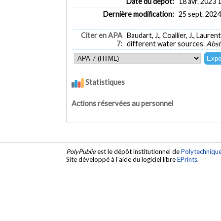
Date du dépôt:
18 avr. 2023 
Dernière modification:
25 sept. 2024
Citer en APA
Baudart, J., Coallier, J., Laur
7:
different water sources.
Abst
Statistiques
Actions réservées au personnel
PolyPublie
est le dépôt institutionnel de
Polytechniqu
Site développé à l'aide du logiciel libre
EPrints
.