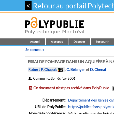
<
Retour au portail Polyte
Accueil
À propos
Déposer
Parcourir
Se connecter
ESSAI DE POMPAGE DANS UN AQUIFÈRE À NA
Robert P. Chapuis
,
C. Bélanger
et
D. Chenaf
Communication écrite (2001)
Ce document n'est pas archivé dans PolyPublie
Département:
Département des génies civi
URL de PolyPublie:
https://publications.polymtl
Nom de la conférence:
54th canadian geotechnical