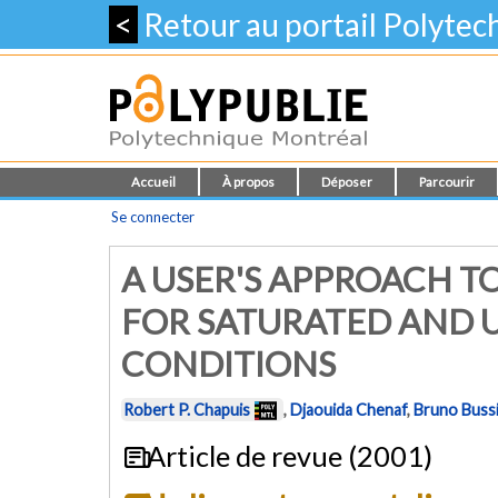
<
Retour au portail Polyte
Accueil
À propos
Déposer
Parcourir
Se connecter
A USER'S APPROACH T
FOR SATURATED AND 
CONDITIONS
Robert P. Chapuis
,
Djaouida Chenaf
,
Bruno Buss
Article de revue (2001)