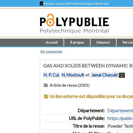
<
Retour au portail Polytechnique Montréal
Accueil
À propos
Déposer
Parcou
Se connecter
GAS AND SOLIDS BETWEEN DYNAMIC BU
H. P. Cui
,
N. Mostoufi
et
Jamal Chaouki
Article de revue (2001)
Un lien externe est disponible pour ce doc
Département:
Département 
URL de PolyPublie:
https://publi
Titre de la revue:
Powder Techno