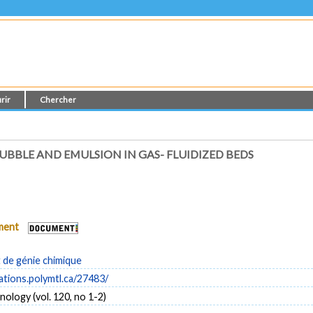
rir
Chercher
BBLE AND EMULSION IN GAS- FLUIDIZED BEDS
ument
de génie chimique
cations.polymtl.ca/27483/
logy (vol. 120, no 1-2)