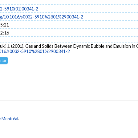
32-5910(01)00341-2
.org/10.1016/s0032-5910%2801%2900341-2
15:21
02:16
aouki, J. (2001). Gas and Solids Between Dynamic Bubble and Emulsion in 
0.1016/s0032-5910%2801%2900341-2
e Montréal
.