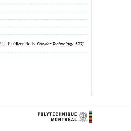
Gas- Fluidized Beds.
Powder Technology
,
120
(1-