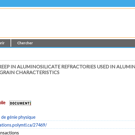
rir
Chercher
P IN ALUMINOSILICATE REFRACTORIES USED IN ALUMINUM
 GRAIN CHARACTERISTICS
lie
de génie physique
cations.polymtl.ca/27469/
nsactions