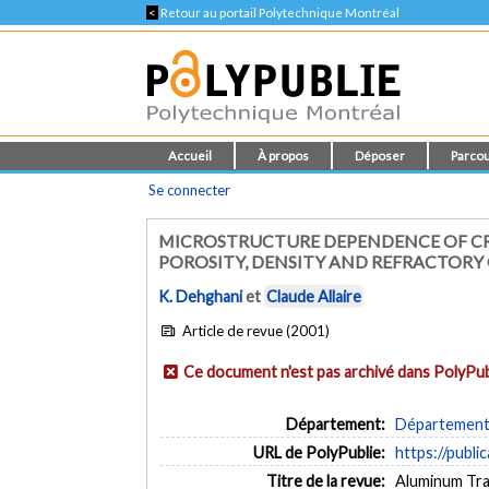
<
Retour au portail Polytechnique Montréal
Accueil
À propos
Déposer
Parcou
Se connecter
MICROSTRUCTURE DEPENDENCE OF CREE
POROSITY, DENSITY AND REFRACTORY
K. Dehghani
et
Claude Allaire
Article de revue (2001)
Ce document n'est pas archivé dans PolyPub
Département:
Département 
URL de PolyPublie:
https://publi
Titre de la revue:
Aluminum Tra