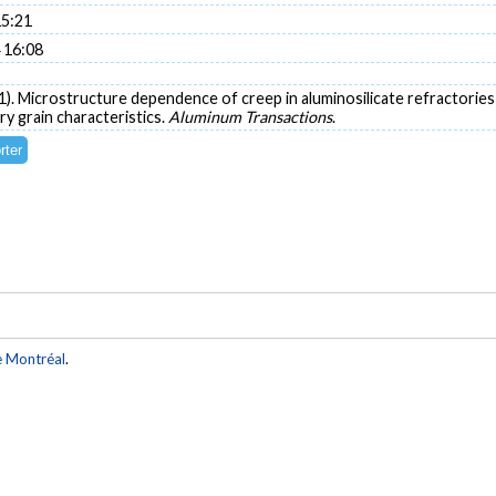
15:21
 16:08
001). Microstructure dependence of creep in aluminosilicate refractories 
ry grain characteristics.
Aluminum Transactions
.
e Montréal
.