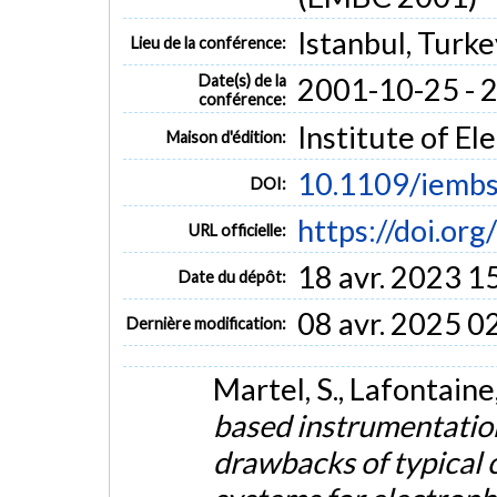
Istanbul, Turke
Lieu de la conférence:
Date(s) de la
2001-10-25 - 
conférence:
Institute of El
Maison d'édition:
10.1109/iemb
DOI:
https://doi.o
URL officielle:
18 avr. 2023 1
Date du dépôt:
08 avr. 2025 0
Dernière modification:
Martel, S., Lafontaine,
based instrumentatio
drawbacks of typical 