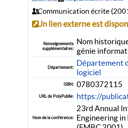
Communication écrite (200
Un lien externe est dispo
Nom historiqu
Renseignements
supplémentaires:
génie informat
Département de
Département:
logiciel
0780372115
ISBN:
https://public
URL de PolyPublie:
23rd Annual In
Engineering in
Nom de la conférence:
(EMBC 2001)