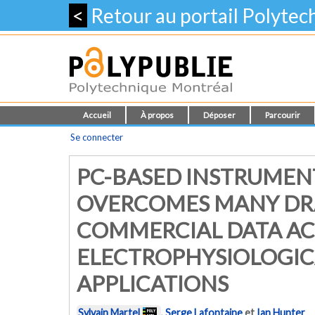
<
Retour au portail Polyte
Accueil
À propos
Déposer
Parcourir
Se connecter
PC-BASED INSTRUMEN
OVERCOMES MANY DR
COMMERCIAL DATA AC
ELECTROPHYSIOLOGIC
APPLICATIONS
Sylvain Martel
,
Serge Lafontaine
et
Ian Hunter