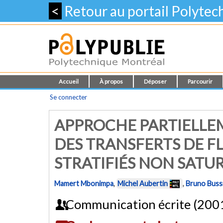
<
Retour au portail Polyte
Accueil
À propos
Déposer
Parcourir
Se connecter
APPROCHE PARTIELLE
DES TRANSFERTS DE FL
STRATIFIÉS NON SATU
Mamert Mbonimpa
,
Michel Aubertin
,
Bruno Buss
Communication écrite (200