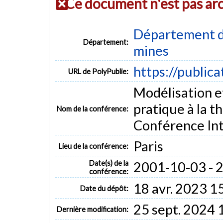
Ce document n'est pas ar
Département de
Département:
mines
https://public
URL de PolyPublie:
Modélisation et
pratique à la 
Nom de la conférence:
Conférence Int
Paris
Lieu de la conférence:
Date(s) de la
2001-10-03 - 
conférence:
18 avr. 2023 1
Date du dépôt:
25 sept. 2024 
Dernière modification: