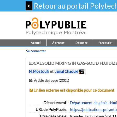
<
Retour au portail Polyte
Accueil
À propos
Déposer
Parcourir
Se connecter
LOCAL SOLID MIXING IN GAS-SOLID FLUIDIZ
N. Mostoufi
et
Jamal Chaouki
Article de revue (2001)
Un lien externe est disponible pour ce document
Département:
Département de génie chim
URL de PolyPublie:
https://publications.polymtl
Titre de la revue:
Powder Technology (vol. 114