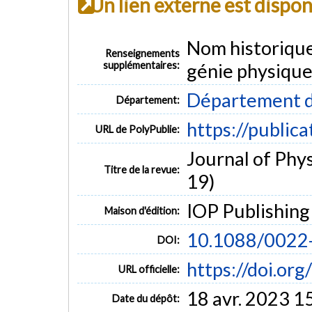
Un lien externe est dispo
Nom historiqu
Renseignements
supplémentaires:
génie physique
Département d
Département:
https://public
URL de PolyPublie:
Journal of Phys
Titre de la revue:
19)
IOP Publishing
Maison d'édition:
10.1088/0022
DOI:
https://doi.o
URL officielle:
18 avr. 2023 1
Date du dépôt: