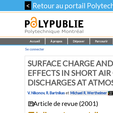
<
Retour au portail Polyte
Accueil
À propos
Déposer
Parcourir
Se connecter
SURFACE CHARGE AND
EFFECTS IN SHORT AI
DISCHARGES AT ATMO
V. Nikonov
,
R. Bartnikas
et
Michael R. Wertheimer
Article de revue (2001)