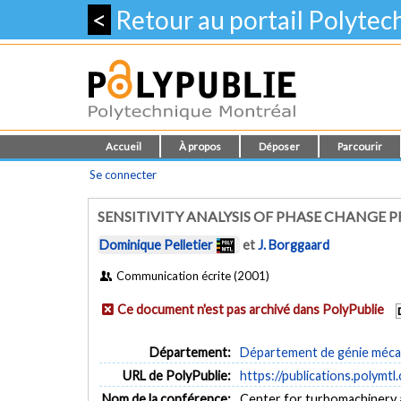
<
Retour au portail Polyte
Accueil
À propos
Déposer
Parcourir
Se connecter
SENSITIVITY ANALYSIS OF PHASE CHANGE 
Dominique Pelletier
et
J. Borggaard
Communication écrite (2001)
Ce document n'est pas archivé dans PolyPublie
Département:
Département de génie méca
URL de PolyPublie:
https://publications.polymtl
Nom de la conférence:
Center for turbomachinery 