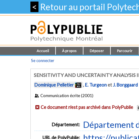
<
Retour au portail Polyte
Accueil
À propos
Déposer
Parcourir
Se connecter
SENSITIVITY AND UNCERTAINTY ANALYSIS 
Dominique Pelletier
,
E. Turgeon
et
J. Borggaard
Communication écrite (2001)
Ce document n'est pas archivé dans PolyPublie
Département d
Département:
https://public
URL de PolyPublie: