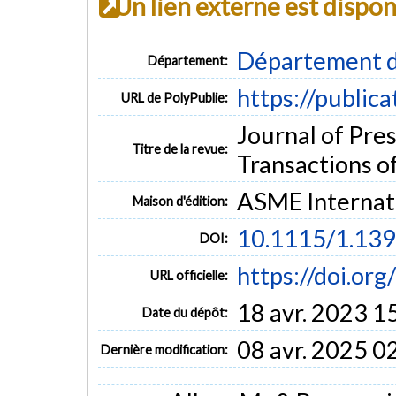
Un lien externe est dispo
Département d
Département:
https://public
URL de PolyPublie:
Journal of Pre
Titre de la revue:
Transactions of
ASME Internat
Maison d'édition:
10.1115/1.13
DOI:
https://doi.or
URL officielle:
18 avr. 2023 1
Date du dépôt:
08 avr. 2025 0
Dernière modification: