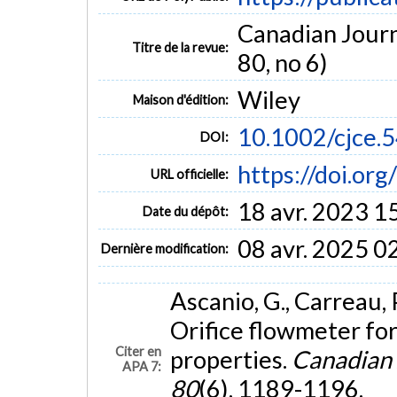
Canadian Journ
Titre de la revue:
80, no 6)
Wiley
Maison d'édition:
10.1002/cjce
DOI:
https://doi.or
URL officielle:
18 avr. 2023 1
Date du dépôt:
08 avr. 2025 0
Dernière modification:
Ascanio, G., Carreau, P.
Orifice flowmeter fo
Citer en
properties.
Canadian 
APA 7:
80
(6), 1189-1196.