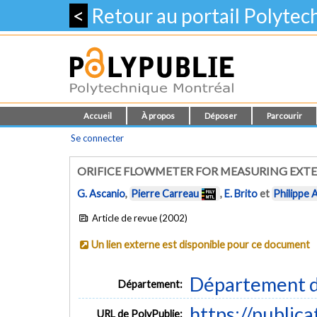
<
Retour au portail Polyte
Accueil
À propos
Déposer
Parcourir
Se connecter
ORIFICE FLOWMETER FOR MEASURING EXT
G. Ascanio
,
Pierre Carreau
,
E. Brito
et
Philippe 
Article de revue (2002)
Un lien externe est disponible pour ce document
Département d
Département:
https://public
URL de PolyPublie: