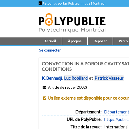
<
Retour au portail Polytechnique Montréal
Accueil
À propos
Déposer
Parcou
Se connecter
CONVECTION IN A POROUS CAVITY S
CONDITIONS
K. Benhadji
,
Luc Robillard
et
Patrick Vasseur
Article de revue (2002)
Un lien externe est disponible pour ce doc
Département:
Département 
URL de PolyPublie:
https://publi
Titre de la revue:
International