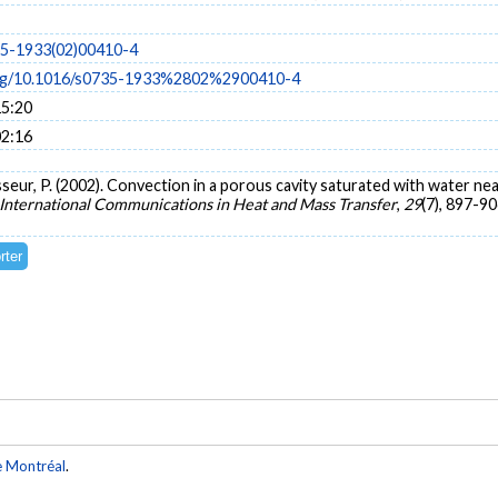
35-1933(02)00410-4
.org/10.1016/s0735-1933%2802%2900410-4
15:20
02:16
 Vasseur, P. (2002). Convection in a porous cavity saturated with water 
International Communications in Heat and Mass Transfer
,
29
(7), 897-9
e Montréal
.