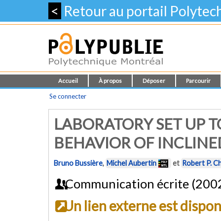
<
Retour au portail Polyte
Accueil
À propos
Déposer
Parcourir
Se connecter
LABORATORY SET UP T
BEHAVIOR OF INCLINE
Bruno Bussière
,
Michel Aubertin
et
Robert P. C
Communication écrite (200
Un lien externe est dispo