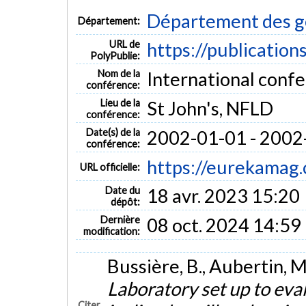
Département des gén
Département:
URL de
https://publication
PolyPublie:
Nom de la
International confe
conférence:
Lieu de la
St John's, NFLD
conférence:
Date(s) de la
2002-01-01 - 2002
conférence:
https://eurekamag
URL officielle:
Date du
18 avr. 2023 15:20
dépôt:
Dernière
08 oct. 2024 14:59
modification:
Bussière, B., Aubertin, M.
Laboratory set up to eva
Citer