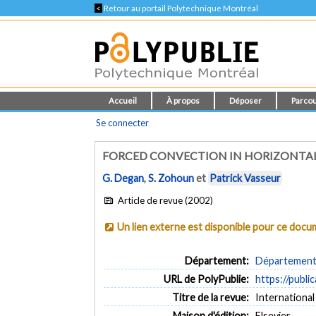
<
Retour au portail Polytechnique Montréal
Accueil
À propos
Déposer
Parcou
Se connecter
FORCED CONVECTION IN HORIZONTA
G. Degan
,
S. Zohoun
et
Patrick Vasseur
Article de revue (2002)
Un lien externe est disponible pour ce doc
Département:
Département 
URL de PolyPublie:
https://publi
Titre de la revue:
International
Maison d'édition:
Elsevier