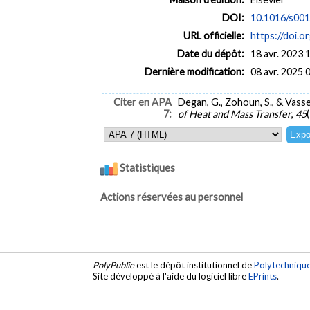
DOI:
10.1016/s00
URL officielle:
https://doi
Date du dépôt:
18 avr. 2023 
Dernière modification:
08 avr. 2025 
Citer en APA
Degan, G., Zohoun, S., & Vas
7:
of Heat and Mass Transfer
,
45
Statistiques
Actions réservées au personnel
PolyPublie
est le dépôt institutionnel de
Polytechniqu
Site développé à l'aide du logiciel libre
EPrints
.