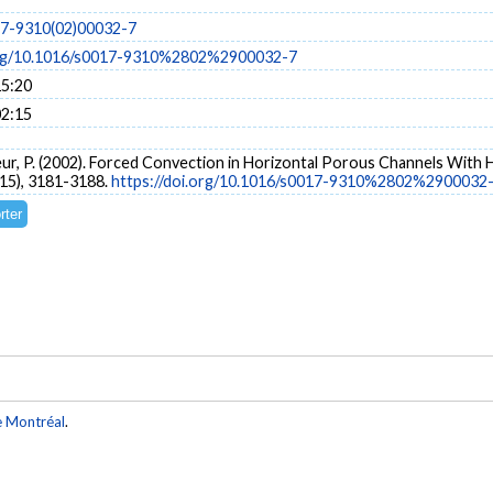
17-9310(02)00032-7
.org/10.1016/s0017-9310%2802%2900032-7
15:20
02:15
seur, P. (2002). Forced Convection in Horizontal Porous Channels Wit
(15), 3181-3188.
https://doi.org/10.1016/s0017-9310%2802%2900032
e Montréal
.