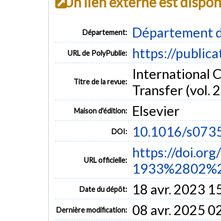
Un lien externe est dispo
Département d
Département:
https://public
URL de PolyPublie:
International 
Titre de la revue:
Transfer (vol. 2
Elsevier
Maison d'édition:
10.1016/s073
DOI:
https://doi.or
URL officielle:
1933%2802%2
18 avr. 2023 1
Date du dépôt:
08 avr. 2025 0
Dernière modification: