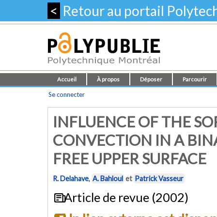
<
Retour au portail Polyte
Accueil
À propos
Déposer
Parcourir
Se connecter
INFLUENCE OF THE SO
CONVECTION IN A BIN
FREE UPPER SURFACE
R. Delahave
,
A. Bahloul
et
Patrick Vasseur
Article de revue (2002)