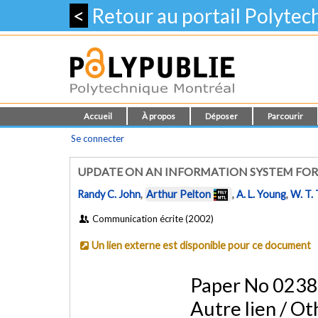
<
Retour au portail Polyte
Accueil
À propos
Déposer
Parcourir
Se connecter
UPDATE ON AN INFORMATION SYSTEM FO
Randy C. John
,
Arthur Pelton
,
A. L. Young
,
W. T.
Communication écrite (2002)
Un lien externe est disponible pour ce document
Paper No 02382
Autre lien / Oth