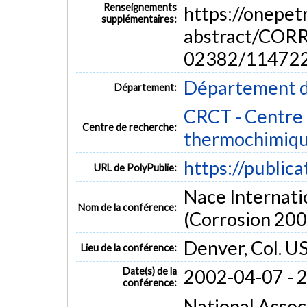
Renseignements
https://onepe
supplémentaires:
abstract/COR
02382/11472
Département d
Département:
CRCT - Centre 
Centre de recherche:
thermochimiq
https://public
URL de PolyPublie:
Nace Internati
Nom de la conférence:
(Corrosion 200
Denver, Col. U
Lieu de la conférence:
Date(s) de la
2002-04-07 - 
conférence:
National Assoc