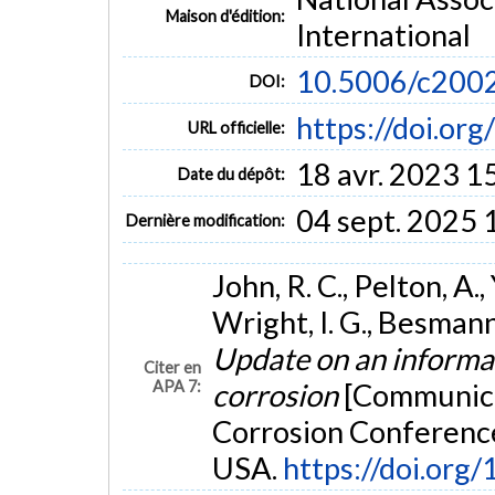
Maison d'édition:
International
10.5006/c200
DOI:
https://doi.o
URL officielle:
18 avr. 2023 1
Date du dépôt:
04 sept. 2025 
Dernière modification:
John, R. C., Pelton, A.
Wright, I. G., Besmann,
Update on an informa
Citer en
APA 7:
corrosion
[Communicat
Corrosion Conference
USA.
https://doi.or