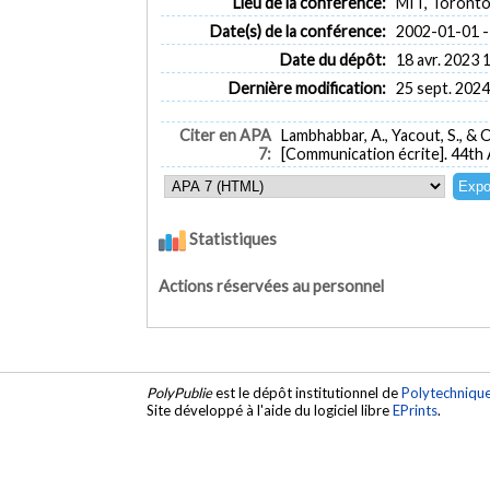
Lieu de la conférence:
MIT, Toront
Date(s) de la conférence:
2002-01-01 -
Date du dépôt:
18 avr. 2023 
Dernière modification:
25 sept. 2024
Citer en APA
Lambhabbar, A., Yacout, S., & Ou
7:
[Communication écrite]. 44th
Statistiques
Actions réservées au personnel
PolyPublie
est le dépôt institutionnel de
Polytechniqu
Site développé à l'aide du logiciel libre
EPrints
.