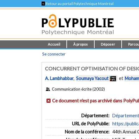
<
Retour au portail Polytechnique Montréal
Accueil
À propos
Déposer
Parcou
Se connecter
CONCURRENT OPTIMISATION OF DESI
A. Lambhabbar
,
Soumaya Yacout
et
Mohame
Communication écrite (2002)
Ce document n'est pas archivé dans PolyPub
Département:
Département 
URL de PolyPublie:
https://publi
Nom de la conférence:
44th Annual