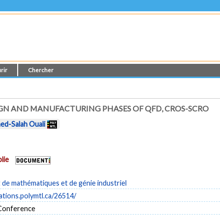
rir
Chercher
GN AND MANUFACTURING PHASES OF QFD, CROS-SCRO
d-Salah Ouali
lie
de mathématiques et de génie industriel
cations.polymtl.ca/26514/
 Conference