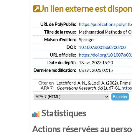
Un lien externe est dispo
URL de PolyPublie:
https://publications.polymtl
Titre de la revue:
Mathematical Methods of Ope
Maison d'édition:
Springer
DOI:
10.1007/s001860200200
URL officielle:
https://doi.org/10.1007/s0
Date du dépôt:
18 avr. 2023 15:20
Dernière modification:
08 avr. 2025 02:15
Citer en
Letchford, A. N., & Lodi, A. (2002). Prima
APA 7:
Operations Research
,
56
(1), 67-81.
https
Statistiques
Actions réservées au pers