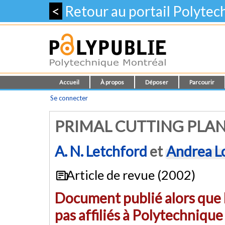
<
Retour au portail Polyte
Accueil
À propos
Déposer
Parcourir
Se connecter
PRIMAL CUTTING PLAN
A. N. Letchford
et
Andrea L
Article de revue (2002)
Document publié alors que l
pas affiliés à Polytechniqu