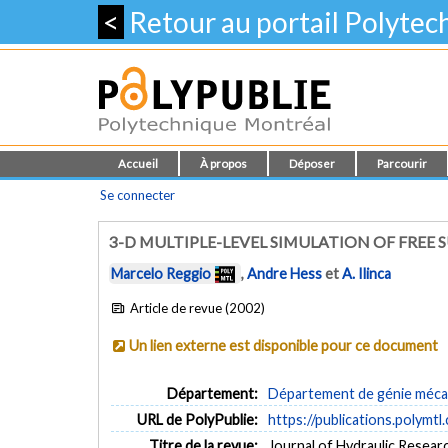
<
Retour au portail Polyte
Accueil
À propos
Déposer
Parcourir
Se connecter
3-D MULTIPLE-LEVEL SIMULATION OF FREE 
Marcelo Reggio
,
Andre Hess
et
A. Ilinca
Article de revue (2002)
Un lien externe est disponible pour ce document
Département:
Département de génie méca
URL de PolyPublie:
https://publications.polymtl
Titre de la revue:
Journal of Hydraulic Research