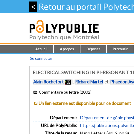
<
Retour au portail Polyte
Accueil
À propos
Déposer
Parcourir
Se connecter
ELECTRICAL SWITCHING IN PI-RESONANT 
Alain Rochefort
,
Richard Martel
et
Phaedon Av
Commentaire ou lettre (2002)
Un lien externe est disponible pour ce document
Département:
Département de génie phys
URL de PolyPublie:
https://publications.polymtl
Titre de la revue:
Nano Letters (vol. 2, no 8)