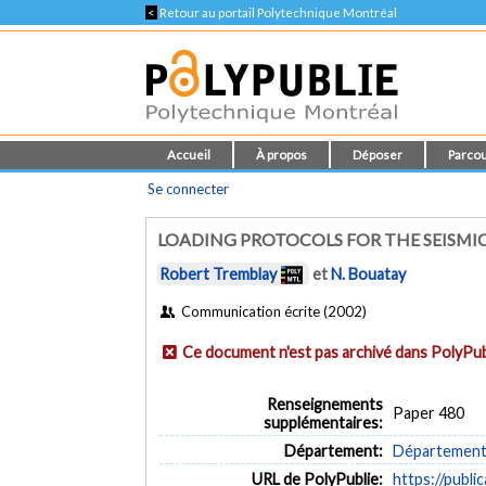
<
Retour au portail Polytechnique Montréal
Accueil
À propos
Déposer
Parcou
Se connecter
LOADING PROTOCOLS FOR THE SEISMI
Robert Tremblay
et
N. Bouatay
Communication écrite (2002)
Ce document n'est pas archivé dans PolyPub
Renseignements
Paper 480
supplémentaires:
Département:
Département d
URL de PolyPublie:
https://publi