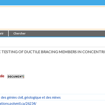
rir
Chercher
C TESTING OF DUCTILE BRACING MEMBERS IN CONCENTRI
lie
es génies civil, géologique et des mines
cations.polymtl.ca/26234/