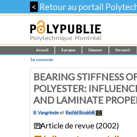
<
Retour au portail Polyte
Accueil
À propos
Déposer
Parcourir
Se connecter
BEARING STIFFNESS O
POLYESTER: INFLUEN
AND LAMINATE PROPE
B. Vangrimde
et
Rachid Boukhili
Article de revue (2002)