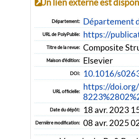
Un lien externe est dispo
Département d
Département:
https://public
URL de PolyPublie:
Composite Struc
Titre de la revue:
Elsevier
Maison d'édition:
10.1016/s026
DOI:
https://doi.or
URL officielle:
8223%2802%2
18 avr. 2023 1
Date du dépôt:
08 avr. 2025 0
Dernière modification: