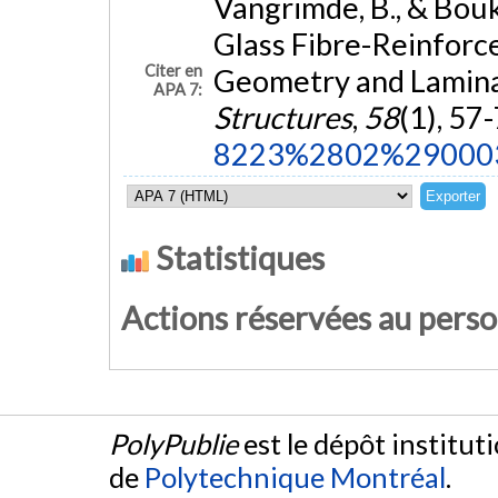
Vangrimde, B., & Boukh
Glass Fibre-Reinforc
Citer en
Geometry and Lamina
APA 7:
Structures
,
58
(1), 57
8223%2802%29000
Statistiques
Actions réservées au pers
PolyPublie
est le dépôt institut
de
Polytechnique Montréal
.