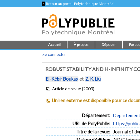
<
Retour au portail Polytechnique Montréal
Accueil
À propos
Déposer
Parcou
Se connecter
ROBUST STABILITY AND H-INFINITY C
El-Kébir Boukas
et
Z. K. Liu
Article de revue (2003)
Un lien externe est disponible pour ce doc
Département:
Département 
URL de PolyPublie:
https://publi
Titre de la revue:
Journal of dy
Maison d'édition:
ASME Interna