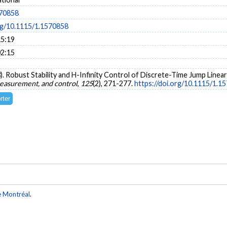
570858
org/10.1115/1.1570858
15:19
02:15
003). Robust Stability and H-Infinity Control of Discrete-Time Jump Lin
measurement, and control
,
125
(2), 271-277.
https://doi.org/10.1115/1.1
e Montréal
.