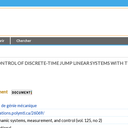
rir
Chercher
ONTROL OF DISCRETE-TIME JUMP LINEAR SYSTEMS WITH 
ument
de génie mécanique
cations.polymtl.ca/26069/
namic systems, measurement, and control (vol. 125, no 2)
tional