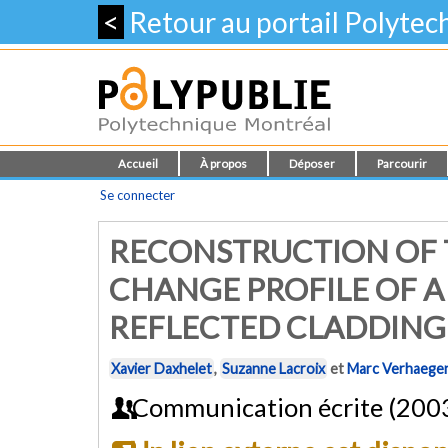
<
Retour au portail Polyte
Accueil
À propos
Déposer
Parcourir
Se connecter
RECONSTRUCTION OF 
CHANGE PROFILE OF 
REFLECTED CLADDIN
Xavier Daxhelet
,
Suzanne Lacroix
et
Marc Verhaege
Communication écrite (200