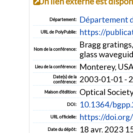
Un lien externe est dispo
Département d
Département:
https://public
URL de PolyPublie:
Bragg gratings,
Nom de la conférence:
glass wavegui
Monterey, US
Lieu de la conférence:
Date(s) de la
2003-01-01 - 
conférence:
Optical Societ
Maison d'édition:
10.1364/bgpp
DOI:
https://doi.o
URL officielle:
18 avr. 2023 1
Date du dépôt: