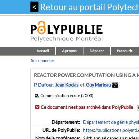
<
Retour au portail Polyte
Accueil
À propos
Déposer
Parcourir
Se connecter
REACTOR POWER COMPUTATION USING A M
P. Dufour
,
Jean Koclas
et
Guy Marleau
Communication écrite (2003)
Ce document n'est pas archivé dans PolyPublie
Département:
Département de génie phys
URL de PolyPublie:
https://publications.polymtl
Nom de la conférence:
24th annual canadian nuclea