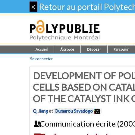
<
Retour au portail Polyte
Accueil
À propos
Déposer
Parcourir
Se connecter
DEVELOPMENT OF POL
CELLS BASED ON CAT
OF THE CATALYST INK
Q. Jiang
et
Oumarou Savadogo
Communication écrite (200