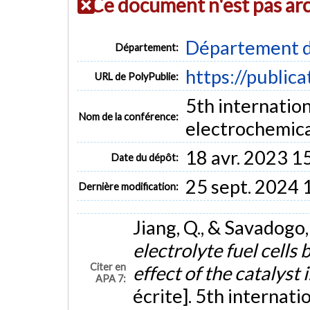
Ce document n'est pas ar
Département d
Département:
https://public
URL de PolyPublie:
5th internatio
Nom de la conférence:
electrochemica
18 avr. 2023 1
Date du dépôt:
25 sept. 2024 
Dernière modification:
Jiang, Q., & Savadogo,
electrolyte fuel cell
Citer en
effect of the catalyst
APA 7:
écrite]. 5th internat