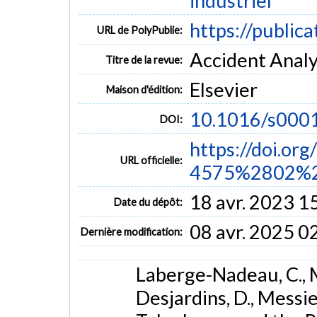
industriel
https://public
URL de PolyPublie:
Accident Analys
Titre de la revue:
Elsevier
Maison d'édition:
10.1016/s000
DOI:
https://doi.or
URL officielle:
4575%2802%2
18 avr. 2023 1
Date du dépôt:
08 avr. 2025 0
Dernière modification:
Laberge-Nadeau, C., Ma
Desjardins, D., Messier