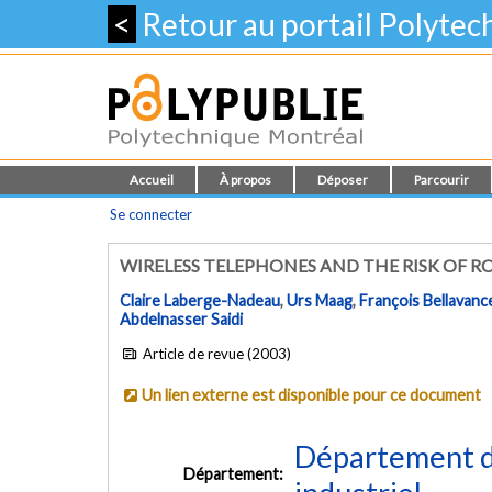
<
Retour au portail Polyte
Accueil
À propos
Déposer
Parcourir
Se connecter
WIRELESS TELEPHONES AND THE RISK OF R
Claire Laberge-Nadeau
,
Urs Maag
,
François Bellavanc
Abdelnasser Saidi
Article de revue (2003)
Un lien externe est disponible pour ce document
Département d
Département: