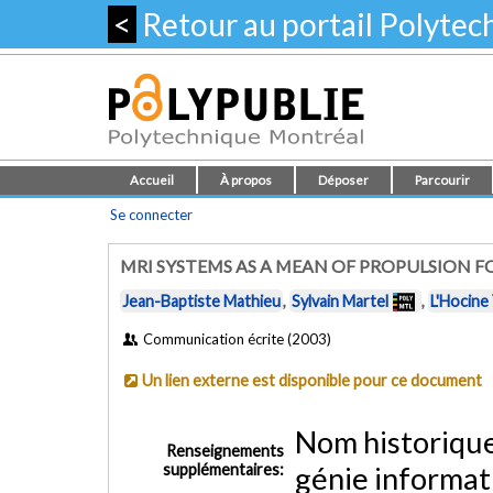
<
Retour au portail Polyte
Accueil
À propos
Déposer
Parcourir
Se connecter
MRI SYSTEMS AS A MEAN OF PROPULSION F
Jean-Baptiste Mathieu
,
Sylvain Martel
,
L'Hocine
Communication écrite (2003)
Un lien externe est disponible pour ce document
Nom historiqu
Renseignements
supplémentaires:
génie informat