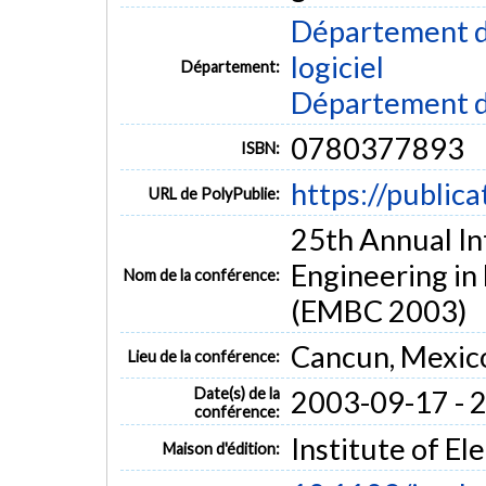
Département de
logiciel
Département:
Département d
0780377893
ISBN:
https://public
URL de PolyPublie:
25th Annual In
Engineering in
Nom de la conférence:
(EMBC 2003)
Cancun, Mexic
Lieu de la conférence:
Date(s) de la
2003-09-17 - 
conférence:
Institute of El
Maison d'édition: