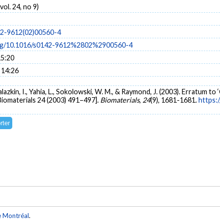
vol. 24, no 9)
42-9612(02)00560-4
.org/10.1016/s0142-9612%2802%2900560-4
15:20
 14:26
Salazkin, I., Yahia, L., Sokolowski, W. M., & Raymond, J. (2003). Erratum 
Biomaterials 24 (2003) 491–497].
Biomaterials
,
24
(9), 1681-1681.
https:
e Montréal
.