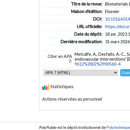
Titre de la revue:
Biomaterials (
Maison d'édition:
Elsevier
DOI:
10.1016/s01
URL officielle:
https://doi
Date du dépôt:
18 avr. 2023 
Dernière modification:
31 mars 2026
Metcalfe, A., Desfaits, A.-C., 
Citer en APA
endovascular interventions' [
7:
9612%2802%2900560-4
Statistiques
Actions réservées au personnel
PolyPublie
est le dépôt institutionnel de
Polytechniqu