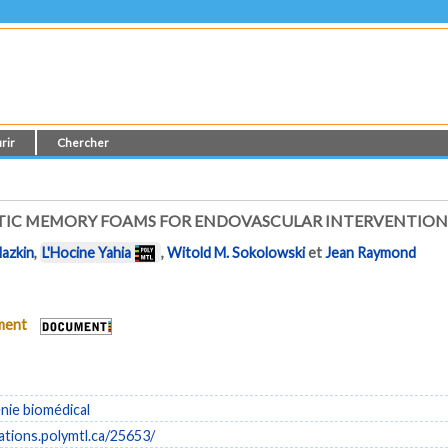
rir
Chercher
IC MEMORY FOAMS FOR ENDOVASCULAR INTERVENTIONS' [
lazkin
,
L'Hocine Yahia
,
Witold M. Sokolowski
et
Jean Raymond
ument
énie biomédical
cations.polymtl.ca/25653/