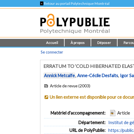
<
Retour au portail Polytechnique Montréal
Accueil
À propos
Déposer
Parcou
Se connecter
ERRATUM TO ‘COLD HIBERNATED ELAST
Annick Metcalfe
,
Anne-Cécile Desfaits
,
Igor Sa
Article de revue (2003)
Un lien externe est disponible pour ce doc
Matériel d'accompagnement:
Article
Département:
Institut de g
URL de PolyPublie:
https://publi