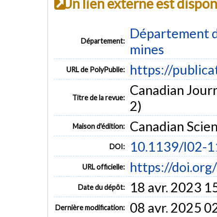
Un lien externe est dispo
Département de
Département:
mines
https://public
URL de PolyPublie:
Canadian Journa
Titre de la revue:
2)
Canadian Scien
Maison d'édition:
10.1139/l02-1
DOI:
https://doi.or
URL officielle:
18 avr. 2023 1
Date du dépôt:
08 avr. 2025 0
Dernière modification: