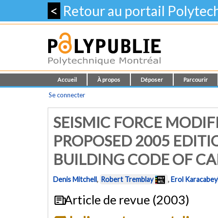
<
Retour au portail Polyte
Accueil
À propos
Déposer
Parcourir
Se connecter
SEISMIC FORCE MODIF
PROPOSED 2005 EDITI
BUILDING CODE OF C
Denis Mitchell
,
Robert Tremblay
,
Erol Karacabeyl
Article de revue (2003)