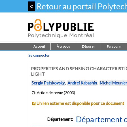
<
Retour au portail Polyte
Accueil
À propos
Déposer
Parcourir
Se connecter
PROPERTIES AND SENSING CHARACTERISTI
LIGHT
Sergiy Patskovsky
,
Andrei Kabashin
,
Michel Meunie
Article de revue (2003)
Un lien externe est disponible pour ce document
Département d
Département: