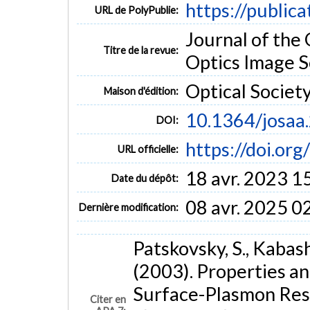
https://public
URL de PolyPublie:
Journal of the 
Titre de la revue:
Optics Image Sc
Optical Societ
Maison d'édition:
10.1364/josaa
DOI:
https://doi.or
URL officielle:
18 avr. 2023 1
Date du dépôt:
08 avr. 2025 0
Dernière modification:
Patskovsky, S., Kabashi
(2003). Properties an
Surface-Plasmon Reso
Citer en