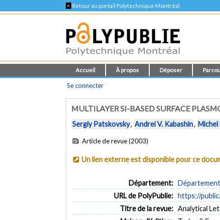
<
Retour au portail Polytechnique Montréal
Accueil
À propos
Déposer
Parcou
Se connecter
MULTILAYER SI-BASED SURFACE PLAS
Sergiy Patskovsky
,
Andrei V. Kabashin
,
Michel
Article de revue (2003)
Un lien externe est disponible pour ce doc
Département:
Département 
URL de PolyPublie:
https://publi
Titre de la revue:
Analytical Let