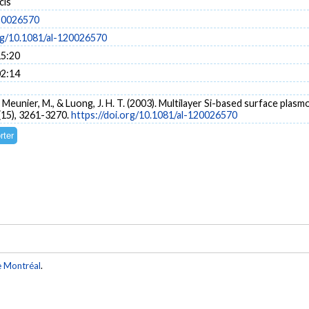
cis
20026570
org/10.1081/al-120026570
15:20
02:14
., Meunier, M., & Luong, J. H. T. (2003). Multilayer Si-based surface pl
(15), 3261-3270.
https://doi.org/10.1081/al-120026570
e Montréal
.