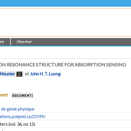
rir
Chercher
MON RESONANCE STRUCTURE FOR ABSORPTION SENSING
 Meunier
et
John H. T. Luong
ument
de génie physique
cations.polymtl.ca/25599/
ters (vol. 36, no 15)