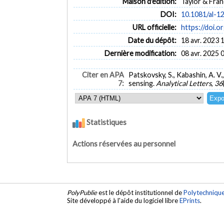
Maison d'édition:
Taylor & Fran
DOI:
10.1081/al-1
URL officielle:
https://doi.
Date du dépôt:
18 avr. 2023 
Dernière modification:
08 avr. 2025 
Citer en APA
Patskovsky, S., Kabashin, A. V
7:
sensing.
Analytical Letters
,
36
Statistiques
Actions réservées au personnel
PolyPublie
est le dépôt institutionnel de
Polytechniqu
Site développé à l'aide du logiciel libre
EPrints
.