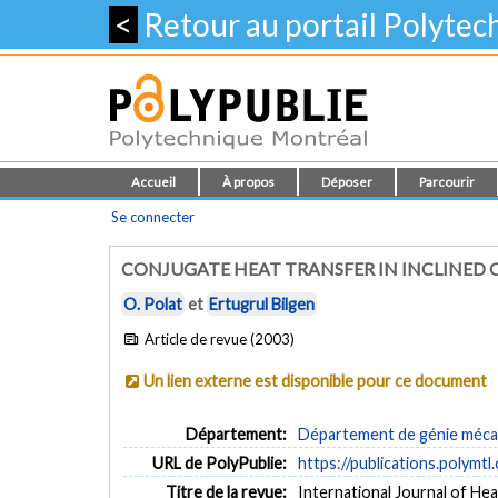
<
Retour au portail Polyte
Accueil
À propos
Déposer
Parcourir
Se connecter
CONJUGATE HEAT TRANSFER IN INCLINED 
O. Polat
et
Ertugrul Bilgen
Article de revue (2003)
Un lien externe est disponible pour ce document
Département:
Département de génie méca
URL de PolyPublie:
https://publications.polymtl
Titre de la revue:
International Journal of Hea