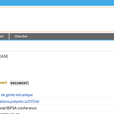
rir
Chercher
EASE
ument
de génie mécanique
cations.polymtl.ca/25556/
ional IBPSA conference