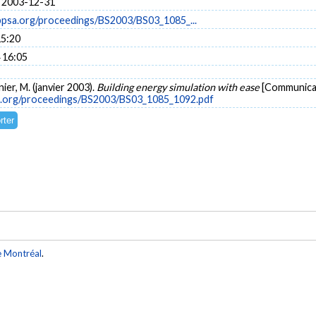
 2003-12-31
bpsa.org/proceedings/BS2003/BS03_1085_...
15:20
 16:05
ier, M. (janvier 2003).
Building energy simulation with ease
[Communicat
a.org/proceedings/BS2003/BS03_1085_1092.pdf
e Montréal
.