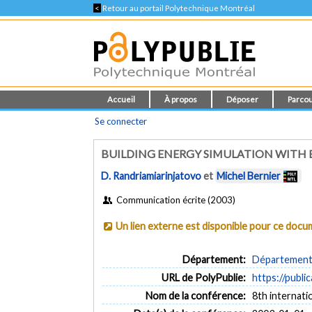
<
Retour au portail Polytechnique Montréal
Accueil
À propos
Déposer
Parcou
Se connecter
BUILDING ENERGY SIMULATION WITH 
D. Randriamiarinjatovo
et
Michel Bernier
Communication écrite (2003)
Un lien externe est disponible pour ce doc
Département:
Département 
URL de PolyPublie:
https://publi
Nom de la conférence:
8th internat