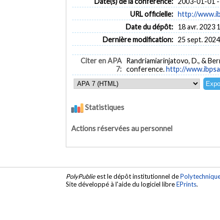
Date(s) de la conférence:
2003-01-01 -
URL officielle:
http://www.i
Date du dépôt:
18 avr. 2023 
Dernière modification:
25 sept. 2024
Citer en APA
Randriamiarinjatovo, D., & Bern
7:
conference.
http://www.ibps
Statistiques
Actions réservées au personnel
PolyPublie
est le dépôt institutionnel de
Polytechniqu
Site développé à l'aide du logiciel libre
EPrints
.