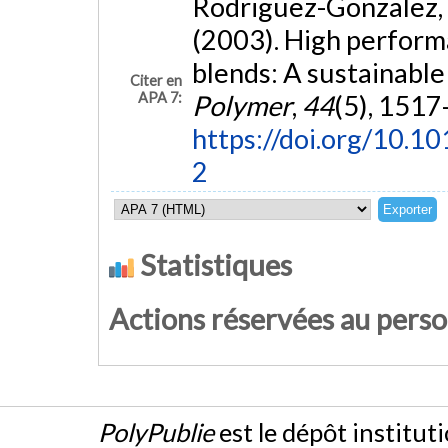
Rodriguez-Gonzalez, F. 
(2003). High perform
blends: A sustainable
Citer en
APA 7:
Polymer
,
44
(5), 1517
https://doi.org/10
2
Statistiques
Actions réservées au pers
PolyPublie
est le dépôt institut