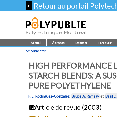
<
Retour au portail Polyte
Accueil
À propos
Déposer
Parcourir
Se connecter
HIGH PERFORMANCE 
STARCH BLENDS: A SU
PURE POLYETHYLENE
F. J. Rodriguez-Gonzalez
,
Bruce A. Ramsay
et
Basil D
Article de revue (2003)