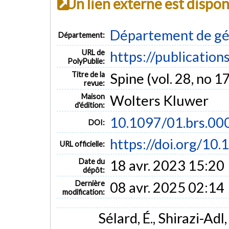
Un lien externe est dispo
Département de gé
Département:
URL de
https://publication
PolyPublie:
Titre de la
Spine (vol. 28, no 1
revue:
Maison
Wolters Kluwer
d'édition:
10.1097/01.brs.0
DOI:
https://doi.org/1
URL officielle:
Date du
18 avr. 2023 15:20
dépôt:
Dernière
08 avr. 2025 02:14
modification:
Sélard, É., Shirazi-Adl,