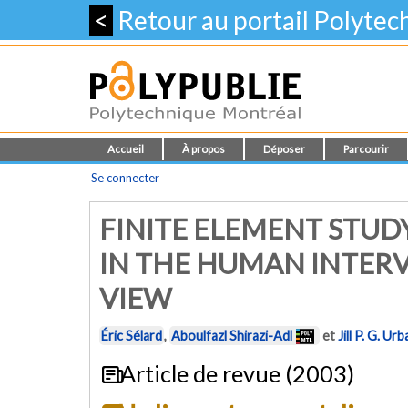
<
Retour au portail Polyte
Accueil
À propos
Déposer
Parcourir
Se connecter
FINITE ELEMENT STUD
IN THE HUMAN INTERV
VIEW
Éric Sélard
,
Aboulfazl Shirazi-Adl
et
Jill P. G. Urb
Article de revue (2003)